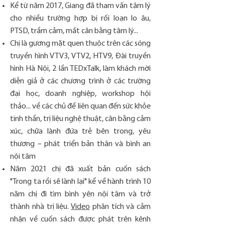
Kể từ năm 2017, Giang đã tham vấn tâm lý
cho nhiều trường hợp bị rối loạn lo âu,
PTSD, trầm cảm, mất cân bằng tâm lý...
Chị là gương mặt quen thuộc trên các sóng
truyền hình VTV3, VTV2, HTV9, Đài truyền
hình Hà Nội, 2 lần TEDxTalk, làm khách mời
diễn giả ở các chương trình ở các trường
đại học, doanh nghiệp, workshop hội
thảo... về các chủ đề liên quan đến sức khỏe
tinh thần, trị liệu nghệ thuật, cân bằng cảm
xúc, chữa lành đứa trẻ bên trong, yêu
thương – phát triển bản thân và bình an
nội tâm
Năm 2021 chị đã xuất bản cuốn sách
"Trong ta rồi sẽ lành lại" kể về hành trình 10
năm chị đi tìm bình yên nội tâm và trở
thành nhà trị liệu.
Video
phân tích và cảm
nhận về cuốn sách được phát trên kênh