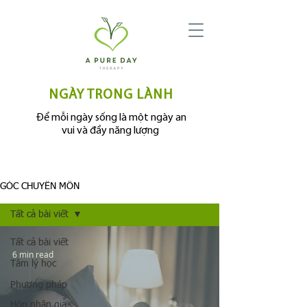
NGÀY TRONG LÀNH
Để mỗi ngày sống là một ngày an
vui và đầy năng lượng
GÓC CHUYÊN MÔN
Tất cả bài viết
Tất cả bài viết
6 min read
Tâm lý học
Phương pháp
Hôn nhân gia