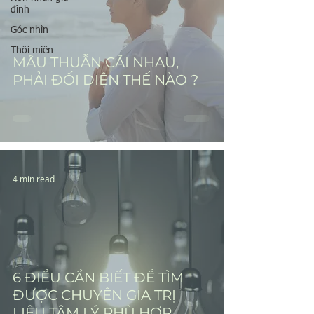
đình
Góc nhìn
Thôi miên
MÂU THUẪN CÃI NHAU,
PHẢI ĐỐI DIỆN THẾ NÀO ?
4 min read
6 ĐIỀU CẦN BIẾT ĐỂ TÌM
ĐƯỢC CHUYÊN GIA TRỊ
LIỆU TÂM LÝ PHÙ HỢP