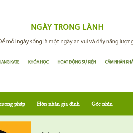
NGÀY TRONG LÀNH
Để mỗi ngày sống là một ngày an vui và đầy năng lượn
GIANG KATE
KHÓA HỌC
HOẠT ĐỘNG SỰ KIỆN
CẢM NHẬN KH
hương pháp
Hôn nhân gia đình
Góc nhìn