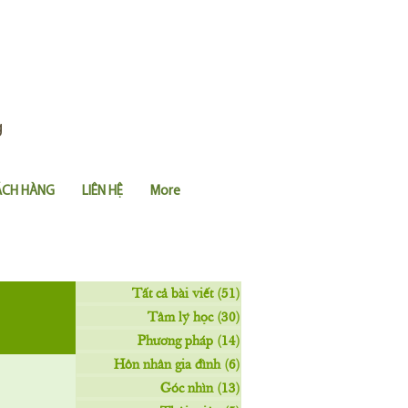
g
ÁCH HÀNG
LIÊN HỆ
More
Tất cả bài viết
(51)
51 posts
Tâm lý học
(30)
30 posts
Phương pháp
(14)
14 posts
Hôn nhân gia đình
(6)
6 posts
Góc nhìn
(13)
13 posts