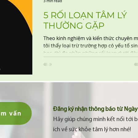
3 min read
5 RỐI LOẠN TÂM LÝ
THƯỜNG GẶP
Theo kinh nghiệm và kiến thức chuyên 
tôi thấy loại trừ trường hợp có yếu tố si
học, thì đa phần những rối loạn dưới đây
thể...
Đăng ký nhận thông báo từ Ngày 
am vấn
Hãy giúp chúng mình kết nối tới b
ích về sức khỏe tâm lý hơn nhé!