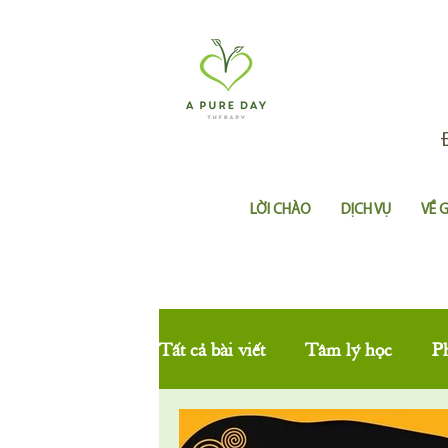
LỜI CHÀO
DỊCH VỤ
VỀ 
Tất cả bài viết
Tâm lý học
P
Thôi miên