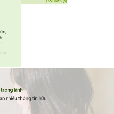
Thôi miên
(5)
5 posts
môn,
nh
 là
trong lành
ạn nhiều thông tin hữu