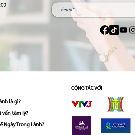
:00
CỘNG TÁC VỚI
ành là gì?
 vấn tâm lý?
về Ngày Trong Lành?