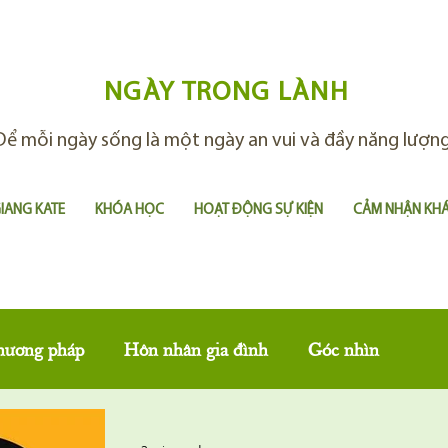
NGÀY TRONG LÀNH
Để mỗi ngày sống là một ngày an vui và đầy năng lượn
GIANG KATE
KHÓA HỌC
HOẠT ĐỘNG SỰ KIỆN
CẢM NHẬN KH
hương pháp
Hôn nhân gia đình
Góc nhìn