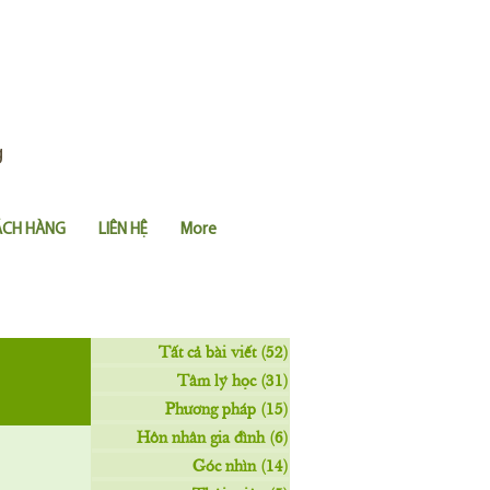
g
ÁCH HÀNG
LIÊN HỆ
More
Tất cả bài viết
(52)
52 posts
Tâm lý học
(31)
31 posts
Phương pháp
(15)
15 posts
Hôn nhân gia đình
(6)
6 posts
Góc nhìn
(14)
14 posts