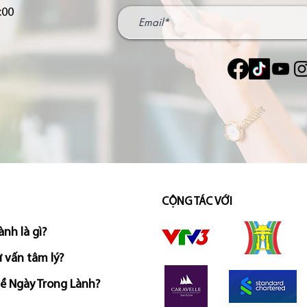
:00
CỘNG TÁC VỚI
ành là gì?
 vấn tâm lý?
về Ngày Trong Lành?