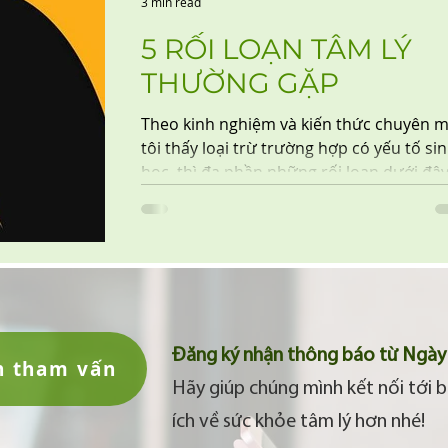
3 min read
5 RỐI LOẠN TÂM LÝ
THƯỜNG GẶP
Theo kinh nghiệm và kiến thức chuyên 
tôi thấy loại trừ trường hợp có yếu tố si
học, thì đa phần những rối loạn dưới đây
thể...
Đăng ký nhận thông báo từ Ngày 
n tham vấn
Hãy giúp chúng mình kết nối tới b
ích về sức khỏe tâm lý hơn nhé!