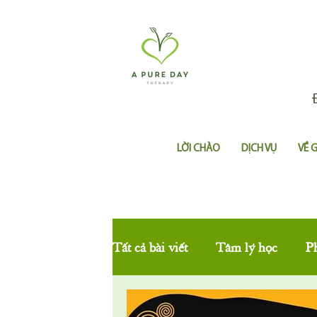
LỜI CHÀO
DỊCH VỤ
VỀ 
Tất cả bài viết
Tâm lý học
P
Thôi miên