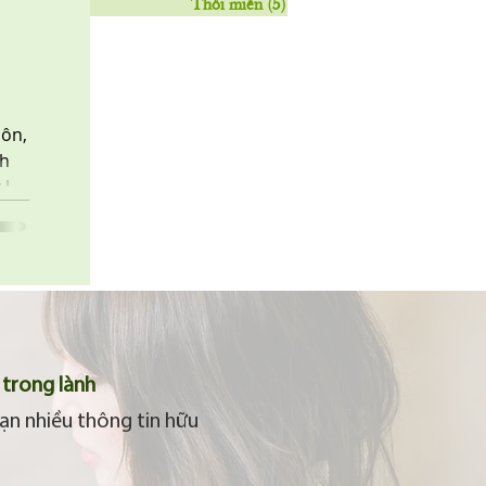
Thôi miên
(5)
5 posts
môn,
nh
 là
trong lành
ạn nhiều thông tin hữu