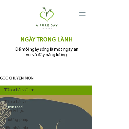
NGÀY TRONG LÀNH
Để mỗi ngày sống là một ngày an
vui và đầy năng lượng
GÓC CHUYÊN MÔN
Tất cả bài viết
Tất cả bài viết
3 min read
Tâm lý học
Phương pháp
Hôn nhân gia