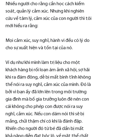
Nhiều người cho rằng cần học cách kiểm 
soát, quản lý cảm xúc. Nhưng khi nghiên 
cứu về tâm lý, cảm xúc của con người thì tôi 
mới hiểu ra rằng:
Mọi cảm xúc, suy nghĩ, hành vi đều có lý do 
cho sự xuất hiện và tồn tại của nó.
Ví dụ như khi mình làm trị liệu cho một 
khách hàng bị rối loạn ám ảnh xã hội, sợ hãi 
khi ra đám đông, dễ bị mất bình tĩnh không 
thể nói ra suy nghĩ, cảm xúc của mình. Đó là 
bởi vì bạn ấy đã lớn lên trong môi trường 
gia đình mà bố gia trưởng luôn đè nén con 
cái không cho phép con được nói ra suy 
nghĩ, cảm xúc. Nếu con dám nói thì sẽ bị 
mắng, chửi thậm chí có khi là đánh đập. 
Khiến cho người đó từ bé đã dần bị mất 
khả năng diễn đạt bộc lộ, về mặt thể chất 