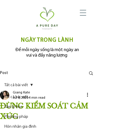
NGÀY TRONG LÀNH
Để mỗi ngày sống là một ngày an
vui và đầy năng lượng
Post
Tất cả bài viết
Giang Kate
Tất cả bài viết
Jul 8, 2020
4 min read
ĐỪNG KIỂM SOÁT CẢM
Tâm lý học
XÚC
Phương pháp
Hôn nhân gia đình