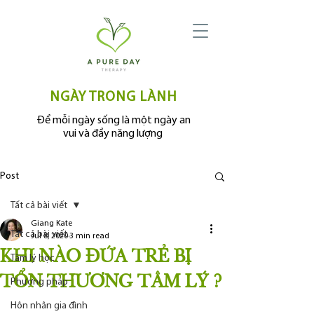
NGÀY TRONG LÀNH
Để mỗi ngày sống là một ngày an
vui và đầy năng lượng
Post
Tất cả bài viết
Giang Kate
Tất cả bài viết
Jul 8, 2020
3 min read
KHI NÀO ĐỨA TRẺ BỊ
Tâm lý học
TỔN THƯƠNG TÂM LÝ ?
Phương pháp
Hôn nhân gia đình