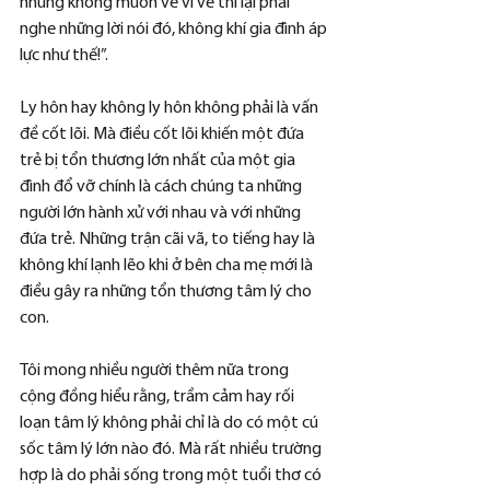
nhưng không muốn về vì về thì lại phải 
nghe những lời nói đó, không khí gia đình áp 
lực như thế!”.
Ly hôn hay không ly hôn không phải là vấn 
đề cốt lõi. Mà điều cốt lõi khiến một đứa 
trẻ bị tổn thương lớn nhất của một gia 
đình đổ vỡ chính là cách chúng ta những 
người lớn hành xử với nhau và với những 
đứa trẻ. Những trận cãi vã, to tiếng hay là 
không khí lạnh lẽo khi ở bên cha mẹ mới là 
điều gây ra những tổn thương tâm lý cho 
con.
Tôi mong nhiều người thêm nữa trong 
cộng đồng hiểu rằng, trầm cảm hay rối 
loạn tâm lý không phải chỉ là do có một cú 
sốc tâm lý lớn nào đó. Mà rất nhiều trường 
hợp là do phải sống trong một tuổi thơ có 