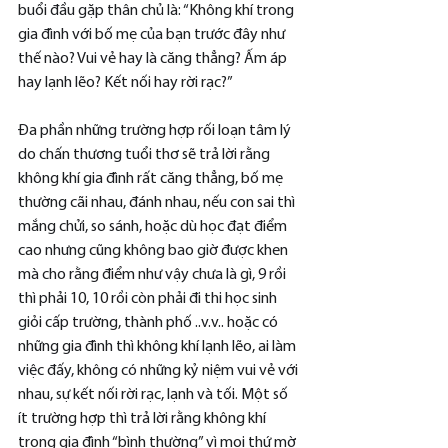
buổi đầu gặp thân chủ là: “Không khí trong 
gia đình với bố mẹ của bạn trước đây như 
thế nào? Vui vẻ hay là căng thẳng? Ấm áp 
hay lạnh lẽo? Kết nối hay rời rạc?”
Đa phần những trường hợp rối loạn tâm lý 
do chấn thương tuổi thơ sẽ trả lời rằng 
không khí gia đình rất căng thẳng, bố mẹ 
thường cãi nhau, đánh nhau, nếu con sai thì 
mắng chửi, so sánh, hoặc dù học đạt điểm 
cao nhưng cũng không bao giờ được khen 
mà cho rằng điểm như vậy chưa là gì, 9 rồi 
thì phải 10, 10 rồi còn phải đi thi học sinh 
giỏi cấp trường, thành phố ..v.v.. hoặc có 
những gia đình thì không khí lạnh lẽo, ai làm 
việc đấy, không có những kỷ niệm vui vẻ với 
nhau, sự kết nối rời rạc, lạnh và tối. Một số 
ít trường hợp thì trả lời rằng không khí 
trong gia đình “bình thường” vì mọi thứ mờ 