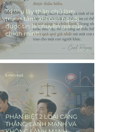
đình
Trị liệu lấy thân chủ làm
Góc nhìn
trung tâm: khi con người
Thôi miên
được tin là chuyên gia của
chính mình
6 min read
PHÂN BIỆT 2 LOẠI CĂNG
THẲNG: LÀNH MẠNH VÀ
KHÔNG LÀNH MẠNH