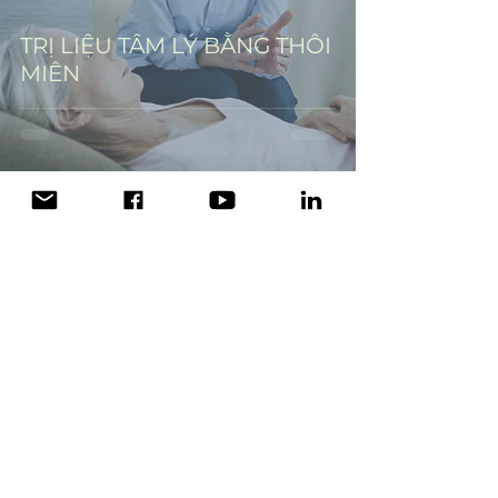
TRỊ LIỆU TÂM LÝ BẰNG THÔI
MIÊN
3 min read
CHỮA LÀNH ĐỨA TRẺ BÊN
TRONG