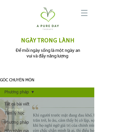
NGÀY TRONG LÀNH
Để mỗi ngày sống là một ngày an
vui và đầy năng lượng
GÓC CHUYÊN MÔN
Phương pháp
Tất cả bài viết
7 min read
Tâm lý học
Phương pháp
Hôn nhân gia