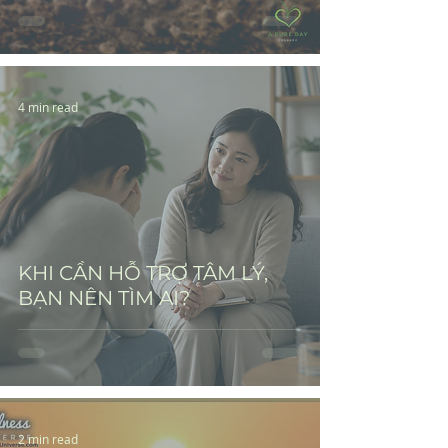
4 min read
KHI CẦN HỖ TRỢ TÂM LÝ,
BẠN NÊN TÌM AI?
2 min read